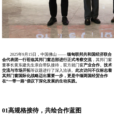
2025
年
9
月
15
日，中国佛山
——
缅甸联邦共和国经济联合
会代表团一行莅临其邦门窗总部进行正式考察交流
，其邦门窗
董事长黄东建先生亲自带队接待，双方就门窗
产业合作、技术
交流与市场开拓
等议题进行了深入洽谈。
此次访问不仅标志着
其邦门窗国际化战略迈出重要一步，更是中缅两国经贸合作
在
“
一带一路
”
倡议下深化发展的生动实践。
01高规格接待，共绘合作蓝图