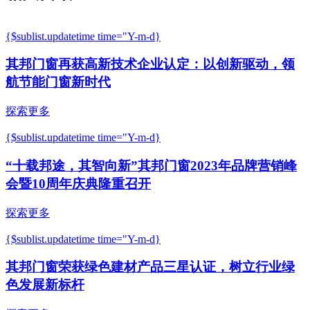
{$sublist.updatetime time="Y-m-d}
其邦门窗再获高新技术企业认定：以创新驱动，领
航节能门窗新时代
探索更多
{$sublist.updatetime time="Y-m-d}
“十载邦途，其智向新”其邦门窗2023年品牌营销峰
会暨10周年庆典隆重召开
探索更多
{$sublist.updatetime time="Y-m-d}
其邦门窗荣获绿色建材产品三星认证，树立行业绿
色发展新标杆