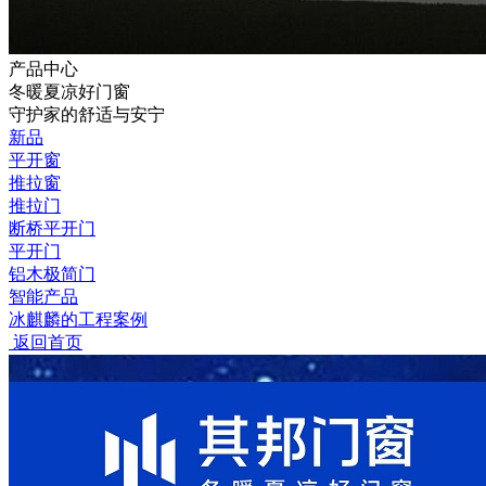
产品中心
冬暖夏凉好门窗
守护家的舒适与安宁
新品
平开窗
推拉窗
推拉门
断桥平开门
平开门
铝木极简门
智能产品
冰麒麟的工程案例
返回首页