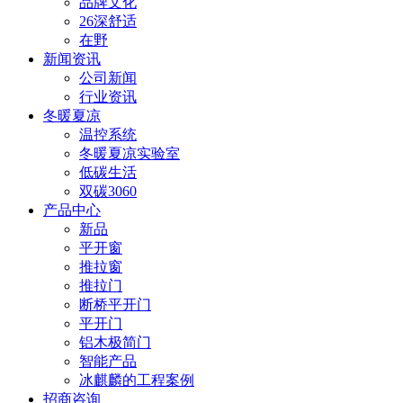
品牌文化
26深舒适
在野
新闻资讯
公司新闻
行业资讯
冬暖夏凉
温控系统
冬暖夏凉实验室
低碳生活
双碳3060
产品中心
新品
平开窗
推拉窗
推拉门
断桥平开门
平开门
铝木极简门
智能产品
冰麒麟的工程案例
招商咨询