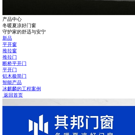
产品中心
冬暖夏凉好门窗
守护家的舒适与安宁
新品
平开窗
推拉窗
推拉门
断桥平开门
平开门
铝木极简门
智能产品
冰麒麟的工程案例
返回首页